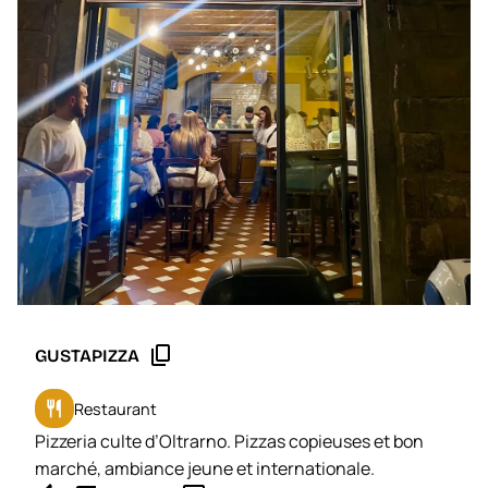
content_copy
GUSTAPIZZA
restaurant
Restaurant
Pizzeria culte d’Oltrarno. Pizzas copieuses et bon
marché, ambiance jeune et internationale.