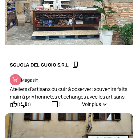
content_copy
SCUOLA DEL CUOIO S.R.L.
shopping_cart
Magasin
Ateliers d’artisans du cuir à observer; souvenirs faits
main à prix honnêtes et échanges avec les artisans.
thumb_up'
thumb_down'
mode_comment
expand_more
0
0
0
Voir plus