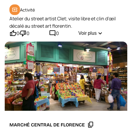
local_activity
Activité
Atelier du street artist Clet; visite libre et clin d’œil
décalé au street art florentin.
thumb_up'
thumb_down'
mode_comment
expand_more
0
0
0
Voir plus
content_copy
MARCHÉ CENTRAL DE FLORENCE