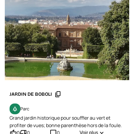
content_copy
JARDIN DE BOBOLI
park
Parc
Grand jardin historique pour souffler au vert et
profiter de vues; bonne parenthèse hors de la foule.
thumb_up'
thumb_down'
mode_comment
expand_more
0
0
0
Voir plus