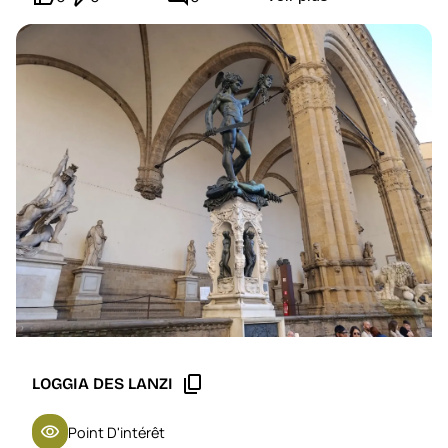
content_copy
LOGGIA DES LANZI
visibility
Point D'intérêt