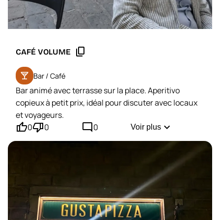
content_copy
CAFÉ VOLUME
local_bar
Bar / Café
Bar animé avec terrasse sur la place. Aperitivo
copieux à petit prix, idéal pour discuter avec locaux
et voyageurs.
thumb_up'
thumb_down'
mode_comment
expand_more
0
0
0
Voir plus