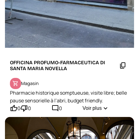
OFFICINA PROFUMO-FARMACEUTICA DI
content_copy
SANTA MARIA NOVELLA
shopping_cart
Magasin
Pharmacie historique somptueuse, visite libre; belle
pause sensorielle à l’abri, budget friendly.
thumb_up'
thumb_down'
mode_comment
expand_more
0
0
0
Voir plus