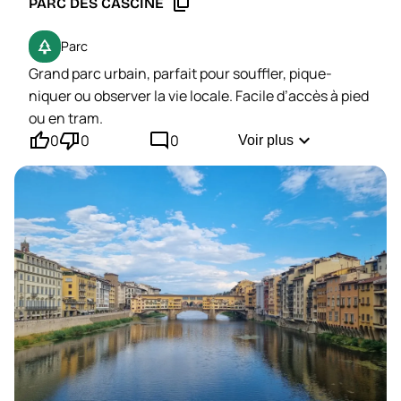
content_copy
PARC DES CASCINE
park
Parc
Grand parc urbain, parfait pour souffler, pique-
niquer ou observer la vie locale. Facile d’accès à pied
ou en tram.
thumb_up'
thumb_down'
mode_comment
expand_more
0
0
0
Voir plus