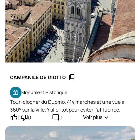
content_copy
CAMPANILE DE GIOTTO
account_balance
Monument Historique
Tour-clocher du Duomo. 414 marches et une vue à
360° sur la ville. Y aller tôt pour éviter l’affluence.
thumb_up'
thumb_down'
mode_comment
expand_more
0
0
0
Voir plus