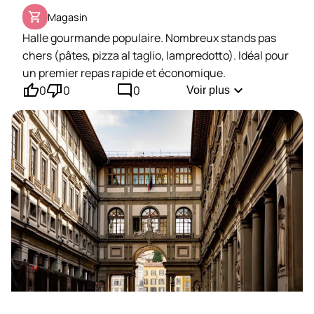
shopping_cart
Magasin
Halle gourmande populaire. Nombreux stands pas
chers (pâtes, pizza al taglio, lampredotto). Idéal pour
un premier repas rapide et économique.
thumb_up'
thumb_down'
mode_comment
expand_more
0
0
0
Voir plus