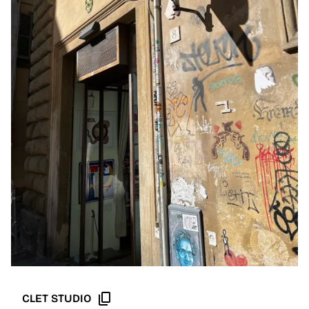
content_copy
CLET STUDIO