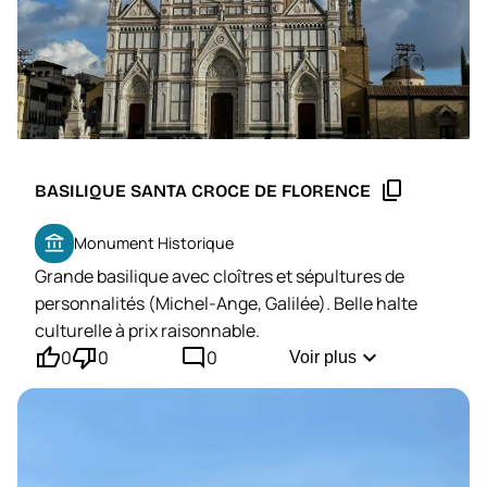
content_copy
BASILIQUE SANTA CROCE DE FLORENCE
account_balance
Monument Historique
Grande basilique avec cloîtres et sépultures de
personnalités (Michel-Ange, Galilée). Belle halte
culturelle à prix raisonnable.
thumb_up'
thumb_down'
mode_comment
expand_more
0
0
0
Voir plus