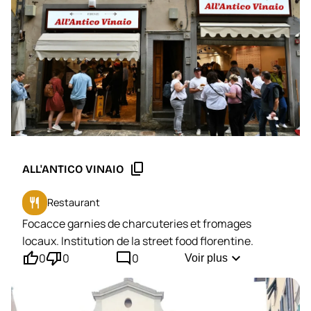
content_copy
ALL'ANTICO VINAIO
restaurant
Restaurant
Focacce garnies de charcuteries et fromages
locaux. Institution de la street food florentine.
thumb_up'
thumb_down'
mode_comment
expand_more
0
0
0
Voir plus