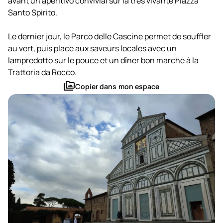
avant un aperitivo convivial sur la très vivante Piazza
Créer une aventure
Santo Spirito.
Ouvrir un voyage
Le dernier jour, le Parco delle Cascine permet de souffler
Mes conversations
au vert, puis place aux saveurs locales avec un
arrow_forward
lampredotto sur le pouce et un dîner bon marché à la
Trattoria da Rocco.
perm_media
Copier dans mon espace