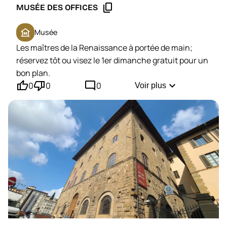
content_copy
MUSÉE DES OFFICES
museum
Musée
Les maîtres de la Renaissance à portée de main;
réservez tôt ou visez le 1er dimanche gratuit pour un
bon plan.
thumb_up'
thumb_down'
mode_comment
expand_more
0
0
0
Voir plus