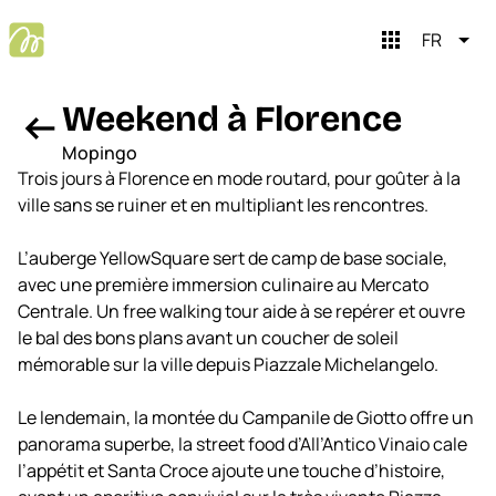
apps
FR
Weekend à Florence
arrow_left_alt
Mopingo
Trois jours à Florence en mode routard, pour goûter à la
ville sans se ruiner et en multipliant les rencontres.
L’auberge YellowSquare sert de camp de base sociale,
avec une première immersion culinaire au Mercato
Centrale. Un free walking tour aide à se repérer et ouvre
le bal des bons plans avant un coucher de soleil
close
Mopingo brain
mémorable sur la ville depuis Piazzale Michelangelo.
Le lendemain, la montée du Campanile de Giotto offre un
Salut, c’est Mopingo Brain
panorama superbe, la street food d’All’Antico Vinaio cale
Je t’aide à planifier tes voyages. On commence ?
l’appétit et Santa Croce ajoute une touche d’histoire,