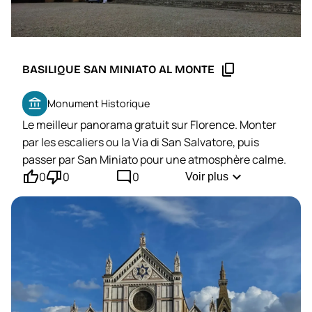
content_copy
BASILIQUE SAN MINIATO AL MONTE
account_balance
Monument Historique
Le meilleur panorama gratuit sur Florence. Monter
par les escaliers ou la Via di San Salvatore, puis
passer par San Miniato pour une atmosphère calme.
thumb_up'
thumb_down'
mode_comment
expand_more
0
0
0
Voir plus