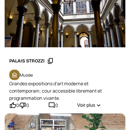
content_copy
PALAIS STROZZI
museum
Musée
Grandes expositions d’art moderne et
contemporain; cour accessible librement et
programmation vivante.
thumb_up'
thumb_down'
mode_comment
expand_more
0
0
0
Voir plus