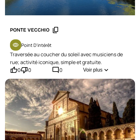
content_copy
PONTE VECCHIO
visibility
Point D'intérêt
Traversée au coucher du soleil avec musiciens de
rue; activité iconique, simple et gratuite.
thumb_up'
thumb_down'
mode_comment
expand_more
0
0
0
Voir plus