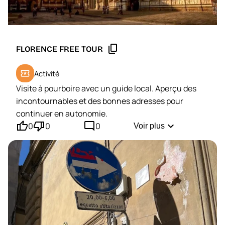
content_copy
FLORENCE FREE TOUR
local_activity
Activité
Visite à pourboire avec un guide local. Aperçu des
incontournables et des bonnes adresses pour
continuer en autonomie.
thumb_up'
thumb_down'
mode_comment
expand_more
0
0
0
Voir plus