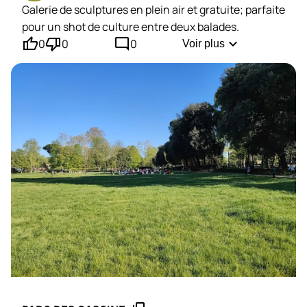
Galerie de sculptures en plein air et gratuite; parfaite
pour un shot de culture entre deux balades.
thumb_up'
thumb_down'
mode_comment
expand_more
0
0
0
Voir plus