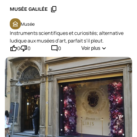
content_copy
MUSÉE GALILÉE
museum
Musée
Instruments scientifiques et curiosités; alternative
ludique aux musées d’art, parfait s’il pleut.
thumb_up'
thumb_down'
mode_comment
expand_more
0
0
0
Voir plus