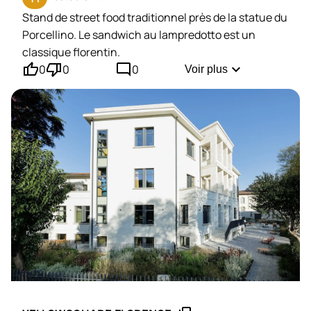
Stand de street food traditionnel près de la statue du
Porcellino. Le sandwich au lampredotto est un
classique florentin.
thumb_up'
thumb_down'
mode_comment
expand_more
0
0
0
Voir plus