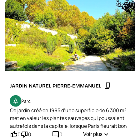
Créer une aventure
Ouvrir un voyage
Mes conversations
arrow_forward
content_copy
JARDIN NATUREL PIERRE-EMMANUEL
park
Parc
Ce jardin créé en 1995 d’une superficie de 6 300 m²
met en valeur les plantes sauvages qui poussaient
autrefois dans la capitale, lorsque Paris fleurait bon
thumb_up'
thumb_down'
mode_comment
la campagne. Une mare ensoleillée, un sous-bois
expand_more
0
0
0
Voir plus