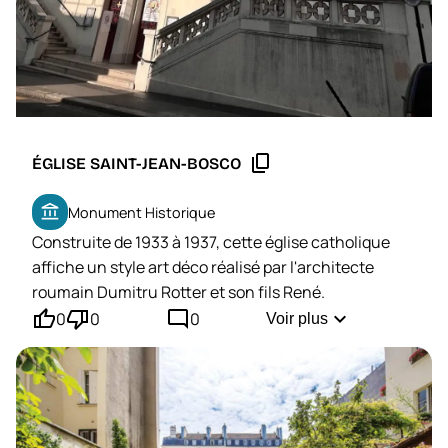
content_copy
ÉGLISE SAINT-JEAN-BOSCO
account_balance
Monument Historique
Construite de 1933 à 1937, cette église catholique
affiche un style art déco réalisé par l'architecte
roumain Dumitru Rotter et son fils René.
thumb_up'
thumb_down'
mode_comment
expand_more
0
0
0
Voir plus
Son clocher de 53 mètres de haut domine les
environs et à l'intérieur, on peut notamment y
admirer des vitraux de Jean Gaudin et Antoine
Bessac ainsi que des ornements et des autels
réalisés par l'atelier Maujéman, considéré comme