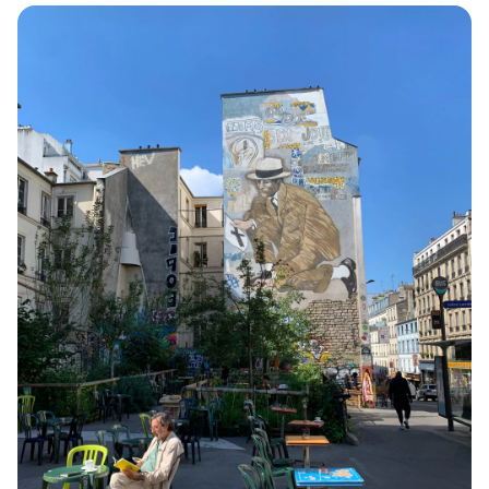
Aménagé en terrasses, le Parc de Belleville rappelle
le passé viticole de cette colline qui jusqu’au 19e
siècle accueillait de nombreuses vignes et où les
parisiens venaient y boire le Ginguet, vin qui donna
par la suite son nom aux Guinguettes, cabarets
populaires parisiens. Vous pouvez d’ailleurs voir, au
prolongement de la rue Piat, une vigne composée de
160 ceps de pinot meunier et de 27 pieds de
chardonnay, plantée ici en 1992.