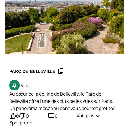
vous retrouverez un peu de l’ambiance bucolique et
populaire de l’ancien Ménilmontant ouvrier,
caractérisée par une succession de maisonnettes
fragiles, de jardinets fleuris et d’anciens ateliers.
content_copy
PARC DE BELLEVILLE
park
Parc
Au cœur de la colline de Belleville, le Parc de
Belleville offre l’une des plus belles vues sur Paris.
Un panorama méconnu dont vous pourrez profiter
thumb_up'
thumb_down'
mode_comment
quasiment seul.
expand_more
0
0
0
Voir plus
Spot photo