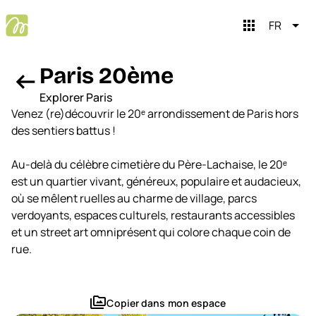
apps
FR
Paris 20ème
arrow_left_alt
Explorer Paris
Venez (re)découvrir le 20ᵉ arrondissement de Paris hors
des sentiers battus !
Au-delà du célèbre cimetière du Père-Lachaise, le 20ᵉ
est un quartier vivant, généreux, populaire et audacieux,
où se mêlent ruelles au charme de village, parcs
verdoyants, espaces culturels, restaurants accessibles
close
Mopingo brain
et un street art omniprésent qui colore chaque coin de
rue.
Salut, c’est Mopingo Brain
Je t’aide à planifier tes voyages. On commence ?
perm_media
Copier dans mon espace