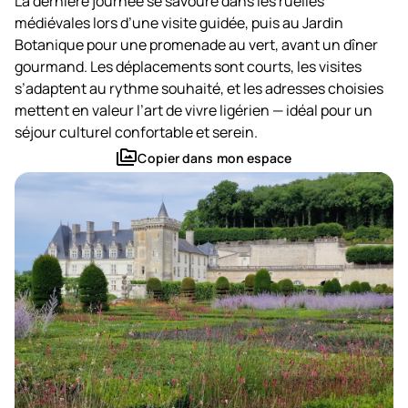
La dernière journée se savoure dans les ruelles
Créer une aventure
médiévales lors d’une visite guidée, puis au Jardin
Ouvrir un voyage
Botanique pour une promenade au vert, avant un dîner
gourmand. Les déplacements sont courts, les visites
Mes conversations
s’adaptent au rythme souhaité, et les adresses choisies
arrow_forward
mettent en valeur l’art de vivre ligérien — idéal pour un
séjour culturel confortable et serein.
perm_media
Copier dans mon espace