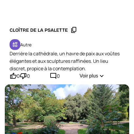
content_copy
CLOÎTRE DE LA PSALETTE
interests
Autre
Derrière la cathédrale, un havre de paix aux voûtes
élégantes et aux sculptures raffinées. Un lieu
discret, propice à la contemplation.
thumb_up'
thumb_down'
mode_comment
expand_more
0
0
0
Voir plus