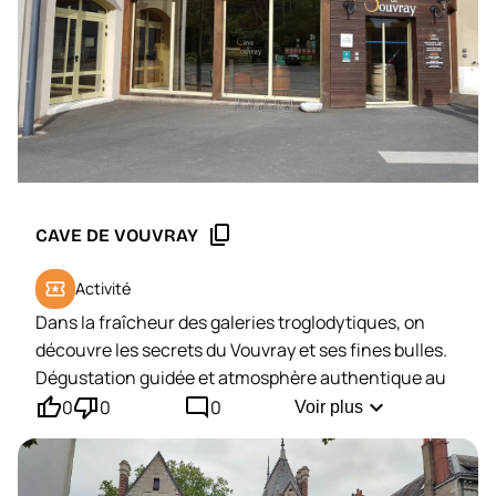
content_copy
CAVE DE VOUVRAY
local_activity
Activité
Dans la fraîcheur des galeries troglodytiques, on
découvre les secrets du Vouvray et ses fines bulles.
Dégustation guidée et atmosphère authentique au
thumb_up'
thumb_down'
mode_comment
cœur de la pierre.
expand_more
0
0
0
Voir plus