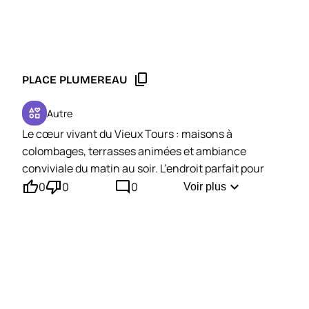
content_copy
PLACE PLUMEREAU
interests
Autre
Le cœur vivant du Vieux Tours : maisons à
colombages, terrasses animées et ambiance
conviviale du matin au soir. L’endroit parfait pour
thumb_up'
thumb_down'
mode_comment
flâner ou prendre un verre au soleil.
expand_more
0
0
0
Voir plus