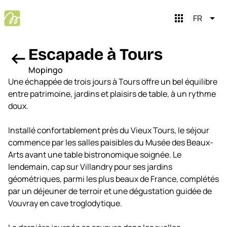
apps
FR
Escapade à Tours
arrow_left_alt
Mopingo
Une échappée de trois jours à Tours offre un bel équilibre
entre patrimoine, jardins et plaisirs de table, à un rythme
doux.
Installé confortablement près du Vieux Tours, le séjour
commence par les salles paisibles du Musée des Beaux-
Arts avant une table bistronomique soignée. Le
close
Mopingo brain
lendemain, cap sur Villandry pour ses jardins
géométriques, parmi les plus beaux de France, complétés
par un déjeuner de terroir et une dégustation guidée de
Salut, c’est Mopingo Brain
Vouvray en cave troglodytique.
Je t’aide à planifier tes voyages. On commence ?