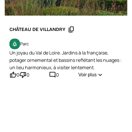
content_copy
CHÂTEAU DE VILLANDRY
park
Parc
Un joyau du Val de Loire. Jardins à la française,
potager ornemental et bassins reflétant les nuages :
un lieu harmonieux, à visiter lentement.
thumb_up'
thumb_down'
mode_comment
expand_more
0
0
0
Voir plus