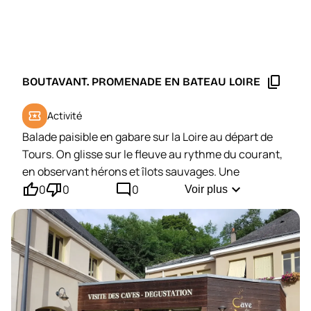
content_copy
BOUTAVANT. PROMENADE EN BATEAU LOIRE
local_activity
Activité
Balade paisible en gabare sur la Loire au départ de
Tours. On glisse sur le fleuve au rythme du courant,
en observant hérons et îlots sauvages. Une
thumb_up'
thumb_down'
mode_comment
parenthèse nature idéale en famille.
expand_more
0
0
0
Voir plus