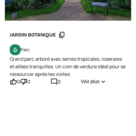
content_copy
JARDIN BOTANIQUE
park
Parc
Grand parc arboré avec serres tropicales, roseraies
et allées tranquilles. Un coin de verdure idéal pour se
ressourcer après les visites.
thumb_up'
thumb_down'
mode_comment
expand_more
0
0
0
Voir plus