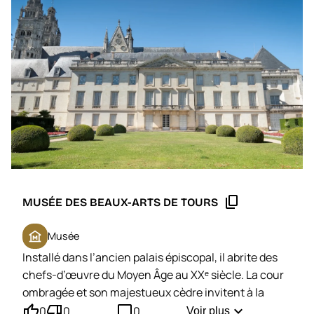
content_copy
MUSÉE DES BEAUX-ARTS DE TOURS
museum
Musée
Installé dans l’ancien palais épiscopal, il abrite des
chefs-d’œuvre du Moyen Âge au XXᵉ siècle. La cour
ombragée et son majestueux cèdre invitent à la
thumb_up'
thumb_down'
mode_comment
pause.
expand_more
0
0
0
Voir plus