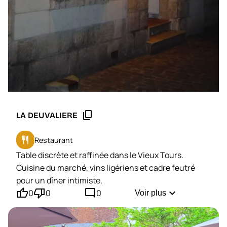
content_copy
LA DEUVALIERE
restaurant
Restaurant
Table discrète et raffinée dans le Vieux Tours.
Cuisine du marché, vins ligériens et cadre feutré
pour un dîner intimiste.
thumb_up'
thumb_down'
mode_comment
expand_more
0
0
0
Voir plus