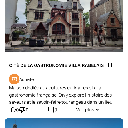
content_copy
CITÉ DE LA GASTRONOMIE VILLA RABELAIS
local_activity
Activité
Maison dédiée aux cultures culinaires et à la
gastronomie française. On y explore l’histoire des
saveurs et le savoir-faire tourangeau dans un lieu
thumb_up'
thumb_down'
mode_comment
plein de charme.
expand_more
0
0
0
Voir plus