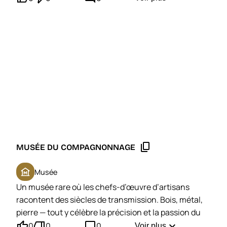
content_copy
MUSÉE DU COMPAGNONNAGE
museum
Musée
Un musée rare où les chefs-d’œuvre d’artisans
racontent des siècles de transmission. Bois, métal,
pierre — tout y célèbre la précision et la passion du
thumb_up'
thumb_down'
mode_comment
travail bien fait.
expand_more
0
0
0
Voir plus