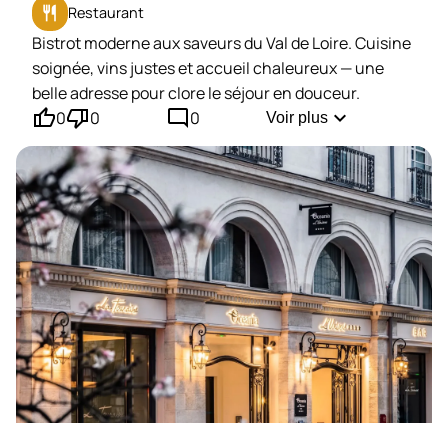
restaurant
Restaurant
Bistrot moderne aux saveurs du Val de Loire. Cuisine
soignée, vins justes et accueil chaleureux — une
belle adresse pour clore le séjour en douceur.
thumb_up'
thumb_down'
mode_comment
expand_more
0
0
0
Voir plus